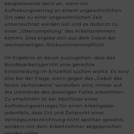
beispielsweise dann an, wenn ein
persönlichen Accounts) oder welche sie im
Aufhebungsvertrag an einem ungewöhnlichen
Rahmen Ihrer Nutzung der Dienste gesammelt
Ort oder zu einer ungewöhnlichen Zeit
haben (bspw. Nutzungsdaten anderer Geräte).
unterzeichnet werden soll und es dadurch zu
Ihre Einwilligung zur Nutzung von Cookies und
einer „Überrumpelung“ des Arbeitsnehmers
Pixeln können Sie jederzeit widerrufen, indem
kommt. Dies ergebe sich aus dem Gebot der
Sie auf den Datenschutz-Button links unten
wechselseitigen Rücksichtnahmepflicht.
klicken und dort die entsprechenden
Anpassungen vornehmen.
Im Ergebnis ist davon auszugehen, dass das
Bundesarbeitsgericht eine gerechte
Zwecke der Datenverarbeitung durch unsere
Entscheidung im Einzelfall suchen wollte. Es wird
Partner:
also bei der Frage, wann gegen das „Gebot des
Speichern von oder Zugriff auf Informationen auf
fairen Verhandelns“ verstoßen wird, immer auf
einem Endgerät
die Umstände des jeweiligen Falles ankommen.
Verwendung reduzierter Daten zur Auswahl von
Zu empfehlen ist bei Abschluss eines
Werbeanzeigen
Aufhebungsvertrages für einen Arbeitgeber
Erstellung von Profilen für personalisierte Werbung
jedenfalls, dass Ort und Zeitpunkt einer
Verwendung von Profilen zur Auswahl
Vertragsunterzeichnung nicht spontan gewählt,
personalisierter Werbung
sondern mit dem Arbeitnehmer abgesprochen
Erstellung von Profilen zur Personalisierung von
werden sollte.