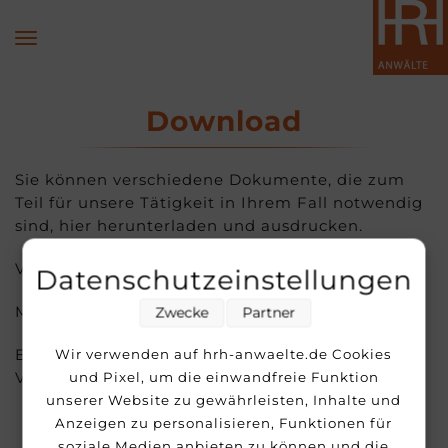
Download
Sie können verschiedene Dokumente, die zum
Teil für unsere Tätigkeit in Ihrem Fall notwendig
sind, hier herunterladen und ausdrucken.
Vollmacht
Datenschutzeinstellungen
Mandatsbedingungen mit Widerrufsbelehrung
Zwecke
Partner
Erklärung über persönliche und wirtschaftliche
Wir verwenden auf hrh-anwaelte.de Cookies
Verhältnisse
und Pixel, um die einwandfreie Funktion
unserer Website zu gewährleisten, Inhalte und
Anzeigen zu personalisieren, Funktionen für
soziale Medien anbieten zu können und die